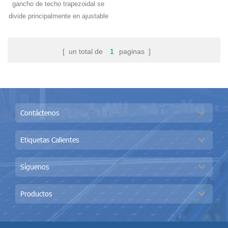
gancho de techo trapezoidal se
divide principalmente en ajustable
y fijo tipo. se puede solicitar para
techo comercial o residencial
[ un total de
1
paginas ]
combinar con rieles.
Contáctenos
Etiquetas Calientes
Síguenos
Productos