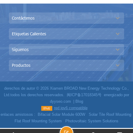
Contáctenos
Etiquetas Calientes
Síguenos
Productos
derechos de autor © 2026 Xiamen BROAD New Energy Technology Co.,
Ltd.todos los derechos reservados.
闽ICP备17018345号
energizado por
dyyseo.com
|
Blog
red ipv6 compatible
enlaces amistosos :
Bifacial Solar Module 600W
Solar Tile Roof Mounting
Flat Roof Mounting System
Photovoltaic System Solutions