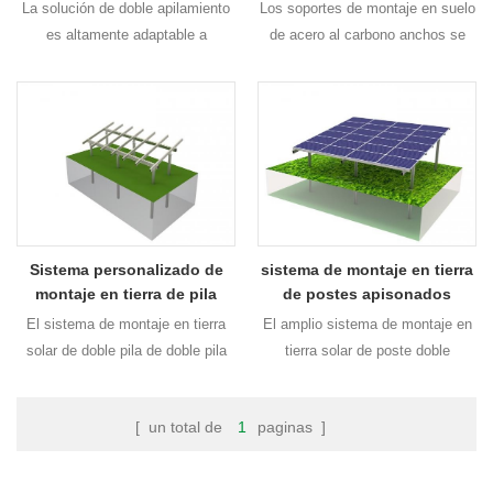
hormigón
La solución de doble apilamiento
Los soportes de montaje en suelo
es altamente adaptable a
de acero al carbono anchos se
diferentes terrenos y entornos. Y
caracterizan por no tener
es La alta flexibilidad hace una
soldaduras ni perforaciones y son
instalación más fácil y rápida y
una solución muy económica para
otros montajes solares
proyectos comerciales a gran
Soluciones.
escala.
Sistema personalizado de
sistema de montaje en tierra
montaje en tierra de pila
de postes apisonados
El sistema de montaje en tierra
El amplio sistema de montaje en
solar de doble pila de doble pila
tierra solar de poste doble
es adecuada tanto para proyectos
apisonado es adecuado para
residenciales como comerciales,
proyectos residenciales y
[ un total de
1
paginas ]
con diseño estricto y cálculo.
comerciales, con diseño y cálculo
Puede soportar la nieve pesada o
estrictos. puede soportar la nieve
el viento cargar.
intensa o la carga del viento.