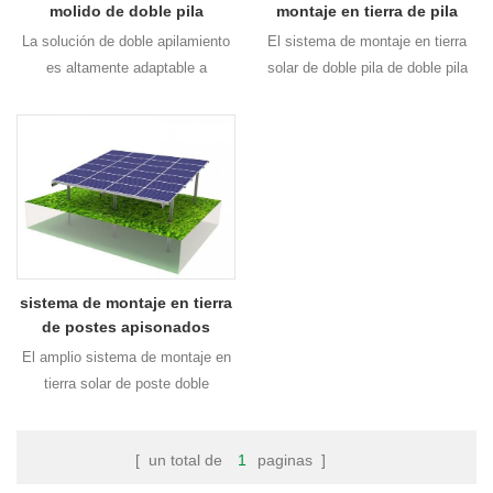
molido de doble pila
montaje en tierra de pila
La solución de doble apilamiento
El sistema de montaje en tierra
es altamente adaptable a
solar de doble pila de doble pila
diferentes terrenos y entornos. Y
es adecuada tanto para proyectos
es La alta flexibilidad hace una
residenciales como comerciales,
instalación más fácil y rápida y
con diseño estricto y cálculo.
otros montajes solares
Puede soportar la nieve pesada o
Soluciones.
el viento cargar.
sistema de montaje en tierra
de postes apisonados
El amplio sistema de montaje en
tierra solar de poste doble
apisonado es adecuado para
proyectos residenciales y
[ un total de
1
paginas ]
comerciales, con diseño y cálculo
estrictos. puede soportar la nieve