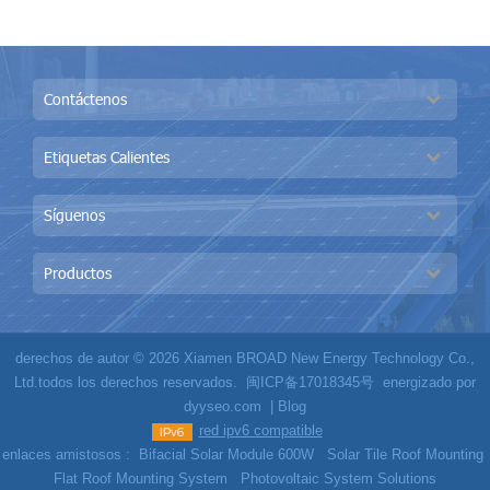
intensa o la carga del viento.
Contáctenos
Etiquetas Calientes
Síguenos
Productos
derechos de autor © 2026 Xiamen BROAD New Energy Technology Co.,
Ltd.todos los derechos reservados.
闽ICP备17018345号
energizado por
dyyseo.com
|
Blog
red ipv6 compatible
enlaces amistosos :
Bifacial Solar Module 600W
Solar Tile Roof Mounting
Flat Roof Mounting System
Photovoltaic System Solutions