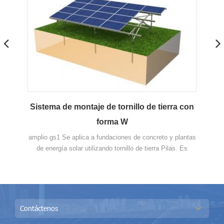
 de
Sistema de montaje de tornillo de tierra con
val
forma W
La 
pued
 se
amplio gs1 Se aplica a fundaciones de concreto y plantas
prote
es de
de energía solar utilizando tornillo de tierra Pilas. Es
e
posible acortar el período de construcción y reducir los
a al
costos laborales al llegar a la preinstitución Marco que se
ar
puede instalar de manera eficiente. También garantiza la
sión
máxima presión carga.
Contáctenos