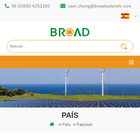
86 (0)592-6252182
sam.zhong@broadsolartek.com
PAÍS
País
Pakistán