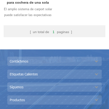
para cochera de una sola
pila
El amplio sistema de carport solar
puede satisfacer las expectativas
de los clientes en el carport.
[ un total de
1
paginas ]
Contáctenos
Etiquetas Calientes
Síguenos
Productos