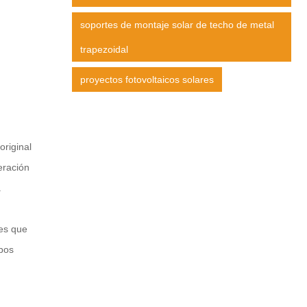
soportes de montaje solar de techo de metal
trapezoidal
proyectos fotovoltaicos solares
original
eración
.
 es que
mbos