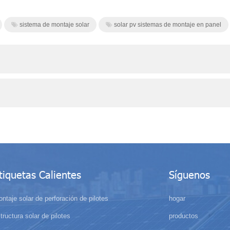
sistema de montaje solar
solar pv sistemas de montaje en panel
tiquetas Calientes
Síguenos
ntaje solar de perforación de pilotes
hogar
tructura solar de pilotes
productos