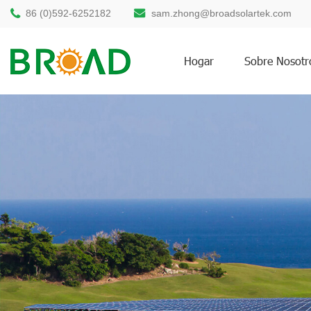
86 (0)592-6252182
sam.zhong@broadsolartek.com
Hogar
Sobre Nosotr