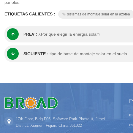
paneles.
ETIQUETAS CALIENTES :
sistemas de montaje solar en la azotea
PREV :
¿Por qué elegir la energía solar?
SIGUIENTE :
tipo de base de montaje solar en el suelo
E
mo
17th Floor, Bldg F05, Software Park Phase Ⅲ, Jimei
es
District, Xiamen, Fujian, China 361022